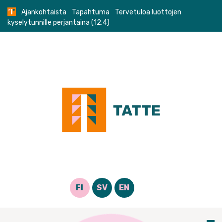
Skip
Ajankohtaista
Tapahtuma
Tervetuloa luottojen
to
kyselytunnille perjantaina (12.4)
content
FI
SV
EN