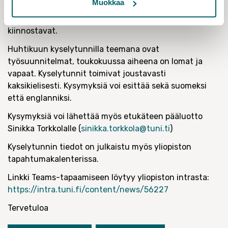
Muokkaa
kuitenkin osallistua kaikki yliopistolaiset, joita
työntekemisen olosuhteet ja ehdot yliopistolla
kiinnostavat.
Huhtikuun kyselytunnilla teemana ovat
työsuunnitelmat, toukokuussa aiheena on lomat ja
vapaat. Kyselytunnit toimivat joustavasti
kaksikielisesti. Kysymyksiä voi esittää sekä suomeksi
että englanniksi.
Kysymyksiä voi lähettää myös etukäteen pääluotto
Sinikka Torkkolalle (
sinikka.torkkola@tuni.ti
)
Kyselytunnin tiedot on julkaistu myös yliopiston
tapahtumakalenterissa.
Linkki Teams-tapaamiseen löytyy yliopiston intrasta:
https://intra.tuni.fi/content/news/56227
Tervetuloa