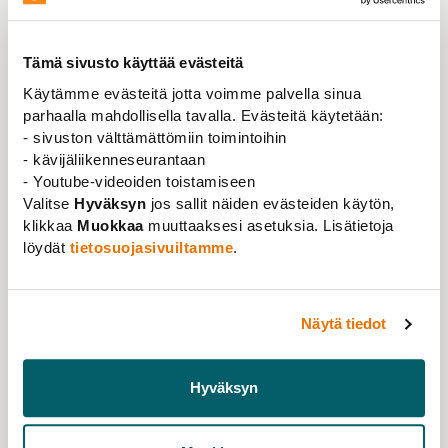
(12.4)
Tämä sivusto käyttää evästeitä
Tampereen yliopiston tieteentekijät – TATTE
08.04.2024
Käytämme evästeitä jotta voimme palvella sinua
parhaalla mahdollisella tavalla. Evästeitä käytetään:
Yliopiston luottamushenkilöt aloittavat
- sivuston välttämättömiin toimintoihin
yliopistolaisille avoimet kyselytunnit.
- kävijäliikenneseurantaan
Ensimmäinen kyselytunti on perjantaina 12.4.
- Youtube-videoiden toistamiseen
Teamsissa yhdeksästä kymmeneen.
Tunnin
Valitse
Hyväksyn
jos sallit näiden evästeiden käytön,
teemana on työsuunnitelmat, mutta luotot vastaavat
klikkaa
Muokkaa
muuttaaksesi asetuksia. Lisätietoja
myös muihin osallistujien kysymyksiin.
löydät
tietosuojasivuiltamme
.
Työsuhteen ehdot, palkka, työaika, lomat, vapaat,
määräaikaiset työsuhteet, ja matkustamiseen liittyvät
Näytä tiedot
käytännöt ovat aiheita, joista luotoilta kysytään.
Kyselytunnilla vastataan näihin ja kaikkiin muihin
osallistujia askarruttaviin kysymyksiin.
Hyväksyn
Luottamushenkilöt neuvovat ja auttavat ensisijaisesti
ammattiliittojen jäseniä. Kyselytunnille voivat