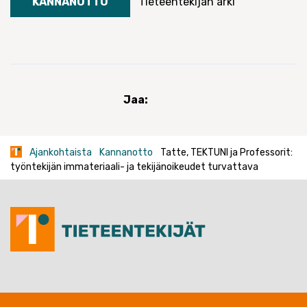
KANNANOTTO
Tieteentekijän arki
Jaa:
Ajankohtaista
Kannanotto
Tatte, TEKTUNI ja Professorit:
työntekijän immateriaali- ja tekijänoikeudet turvattava