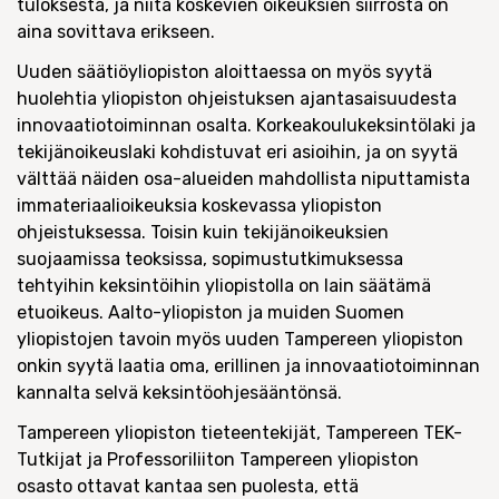
tuloksesta, ja niitä koskevien oikeuksien siirrosta on
aina sovittava erikseen.
Uuden säätiöyliopiston aloittaessa on myös syytä
huolehtia yliopiston ohjeistuksen ajantasaisuudesta
innovaatiotoiminnan osalta. Korkeakoulukeksintölaki ja
tekijänoikeuslaki kohdistuvat eri asioihin, ja on syytä
välttää näiden osa-alueiden mahdollista niputtamista
immateriaalioikeuksia koskevassa yliopiston
ohjeistuksessa. Toisin kuin tekijänoikeuksien
suojaamissa teoksissa, sopimustutkimuksessa
tehtyihin keksintöihin yliopistolla on lain säätämä
etuoikeus. Aalto-yliopiston ja muiden Suomen
yliopistojen tavoin myös uuden Tampereen yliopiston
onkin syytä laatia oma, erillinen ja innovaatiotoiminnan
kannalta selvä keksintöohjesääntönsä.
Tampereen yliopiston tieteentekijät, Tampereen TEK-
Tutkijat ja Professoriliiton Tampereen yliopiston
osasto ottavat kantaa sen puolesta, että