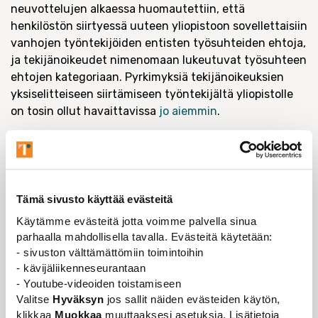
neuvottelujen alkaessa huomautettiin, että
henkilöstön siirtyessä uuteen yliopistoon sovellettaisiin
vanhojen työntekijöiden entisten työsuhteiden ehtoja,
ja tekijänoikeudet nimenomaan lukeutuvat työsuhteen
ehtojen kategoriaan. Pyrkimyksiä tekijänoikeuksien
yksiselitteiseen siirtämiseen työntekijältä yliopistolle
on tosin ollut havaittavissa
jo aiemmin
.
Immateriaalioikeudet ja tekijänoikeudet liittyvät
keskeisesti tutkijan ja opettajan
itsemääräämisoikeuteen. Omaan asiantuntijuuteen
pohjaavan materiaalin tuottaminen on luonnollista
Tämä sivusto käyttää evästeitä
opetukseen ja tutkimukseen liittyvää toimintaa. Ellei
Käytämme evästeitä jotta voimme palvella sinua
tieteentekijän sopimus nimenomaisesti velvoita häntä
parhaalla mahdollisella tavalla. Evästeitä käytetään:
tuottamaan tätä materiaalia työnantajan käyttöön,
- sivuston välttämättömiin toimintoihin
oikeuksien tulee säilyä rajoituksetta sen tekijällä.
- kävijäliikenneseurantaan
Sellaisessa työsuhteessa, jossa tuotetaan
- Youtube-videoiden toistamiseen
opetusmateriaalia verkko-opetukseen, oikeuksien siirto
Valitse
Hyväksyn
jos sallit näiden evästeiden käytön,
on perusteltua, mutta tällöinkin oletusarvoisesti
klikkaa
Muokkaa
muuttaaksesi asetuksia. Lisätietoja