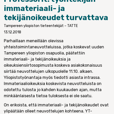
immateriaali- ja
tekijänoikeudet turvattava
Tampereen yliopiston tieteentekijät – TATTE
13.12.2018
Parhaillaan meneillään olevissa
yhteistoimintaneuvotteluissa, jotka koskevat uuden
Tampereen yliopiston osapuolia, päätettiin
immateriaali- ja tekijänoikeuksia ja
oikeuksiensiirtosopimusta koskeva asiakokonaisuus
siirtää neuvottelujen ulkopuolelle 11.10. alkaen.
Yliopistotyönantaja myös tiedotti asiasta intrassa.
Immateriaalioikeuksia koskevista neuvotteluista on
odotettu tulosta jo kahden kuukauden ajan, mutta
minkäänlaisesta tietoa tuloksesta ei ole saatu.
On erikoista, että immateriaali- ja tekijänoikeudet ovat
ylipäätään olleet neuvottelujen kohteena. YT-