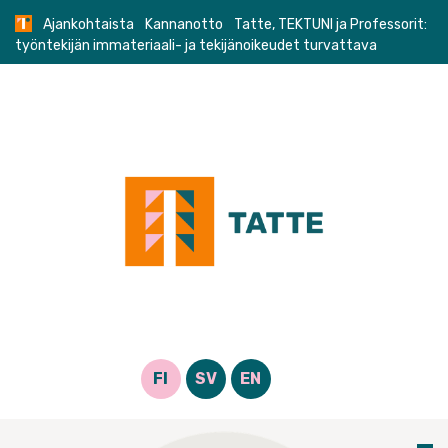
Skip
Ajankohtaista
Kannanotto
Tatte, TEKTUNI ja Professorit:
to
työntekijän immateriaali- ja tekijänoikeudet turvattava
content
FI
SV
EN