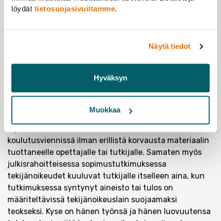
työntekijälle tulee jäädä hyödyntämisoikeudet
löydät
tietosuojasivuiltamme
.
työhönsä. Ennen muuta työntekijöitä ei tule edellyttää
lähtökohtaisesti allekirjoittamaan työsuhdetta
solmittaessa sopimuksia, joilla heidät edellytetään
Näytä tiedot
rutiininomaisesti luopumaan näistä oikeuksistaan.
Koulutusviennin ja opetuksen digitalisaation myötä
Hyväksyn
immateriaalioikeuksien tärkeys kasvaa jatkuvasti.
Työntekijän näkökulmasta esimerkiksi
opetusmateriaalin immateriaalioikeuksista luopuminen
Muokkaa
tarkoittaisi sitä, että yliopisto voisi käyttää materiaalia
rajoituksetta muun muassa kaupallisessa
koulutusviennissä ilman erillistä korvausta materiaalin
tuottaneelle opettajalle tai tutkijalle. Samaten myös
julkisrahoitteisessa sopimustutkimuksessa
tekijänoikeudet kuuluvat tutkijalle itselleen aina, kun
tutkimuksessa syntynyt aineisto tai tulos on
määriteltävissä tekijänoikeuslain suojaamaksi
teokseksi. Kyse on hänen työnsä ja hänen luovuutensa