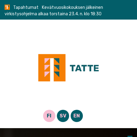
Skip
Tapahtumat
Kevätvuosikokouksen jälkeinen
to
virkistysohjelma alkaa torstaina 23.4. n. klo 18:30
content
FI
SV
EN