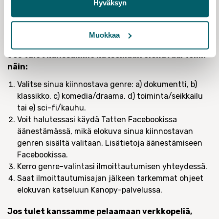
Hyväksyn
LISÄTIETOJA VIRKISTYSOHJELMASTA
Arimo Mustosen stand up
-esityksen jälkeen voit valita,
Muokkaa
haluatko katsoa elokuvan vai pelata yhdessä:
Jos tulet kanssamme katsomaan elokuvaa, toimi
näin:
Valitse sinua kiinnostava genre: a) dokumentti, b)
klassikko, c) komedia/draama, d) toiminta/seikkailu
tai e) sci-fi/kauhu.
Voit halutessasi käydä Tatten Facebookissa
äänestämässä, mikä elokuva sinua kiinnostavan
genren sisältä valitaan. Lisätietoja äänestämiseen
Facebookissa.
Kerro genre-valintasi ilmoittautumisen yhteydessä.
Saat ilmoittautumisajan jälkeen tarkemmat ohjeet
elokuvan katseluun Kanopy-palvelussa.
Jos tulet kanssamme pelaamaan verkkopeliä,