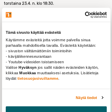
torstaina 23.4. n. klo 18:30.
Kokouksen jälkeen saamme nauttia koomikko Arimo
Mustosen stand up -esityksestä! Esityksen jälkeen
jatkamme illanviettoa yhteisen pelailun tai elokuvan
katselun merkeissä. Sekä esitys että muu
Tämä sivusto käyttää evästeitä
virkistysohjelma kokouksen jälkeen
Käytämme evästeitä jotta voimme palvella sinua
toteutetaan ainoastaan etäyhteydellä (eli huom.
parhaalla mahdollisella tavalla. Evästeitä käytetään:
virallisella kokouspaikalla virkistysohjelmaan
- sivuston välttämättömiin toimintoihin
osallistuminen ei ole mahdollista).
- kävijäliikenneseurantaan
- Youtube-videoiden toistamiseen
Pyydämme ilmoittautumisia kokoukseen viimeistään
Valitse
Hyväksyn
jos sallit näiden evästeiden käytön,
15.4.2020 Tonille osoitteeseen:
klikkaa
Muokkaa
muuttaaksesi asetuksia. Lisätietoja
byteheaven(at)gmail.com. Kerro ilmoittautumisen
löydät
tietosuojasivuiltamme
.
yhteydessä, a) osallistutko kokoukseen etäyhteydellä,
ja b) osallistutko stand up -esitykseen ja/tai muuhun
virkistysohjelmaan kokouksen jälkeen (ks. tarkemmat
Näytä tiedot
ohjeet kutsun alla). Jos osallistut etäyhteydellä, voit
ilmoittautua vielä 21.4.