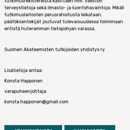
tutkimusrekistereistä käsittäen mm. väestön
terveystietoja sekä ilmasto- ja luontohavaintoja. Mikäli
tutkimuslaitosten perusrahoitusta leikataan,
päätöksentekijät joutuvat tulevaisuudessa toimimaan
entistä huteramman tietopohjan varassa.
Suomen Akateemisten tutkijoiden yhdistys ry.
Lisätietoja antaa:
Konsta Happonen
varapuheenjohtaja
konsta.happonen@gmail.com