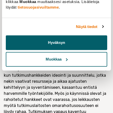
klikkaa
Muokkaa
muuttaaksesi asetuksia. Lisätietoja
ja tieteentekemisen edellytykset uhkaavat heikentyä,
löydät
tietosuojasivuiltamme
.
kun tutkimuslaitoksissa työskentelyn painopiste siirtyy
pitkäjänteisestä tutkimuksesta ulkopuolisen
rahoituksen hakemiseen ja määräaikaisiin projekteihin.
Näytä tiedot
Terveyden ja hyvinvoinnin laitoksen
muutosneuvottelujen lopputulos on tästä varoittava
esimerkki: henkilöstöä vähennetään 15 % nykyisestä,
Hyväksyn
tutkimustoimintaa supistetaan mm.
terveysturvallisuusosastolta ja THL:n ylläpitämiä pitkiä
aikasarjoja väestön
terveydestä ja ravitsemuksesta
Muokkaa
katkeaa
.
Lisäksi ulkopuolisen rahoituksen saaminen voi
vähentyä tutkimushenkilöstön harventumisen vuoksi,
kun tutkimushankkeiden ideointi ja suunnittelu, jotka
nekin vaativat resursseja ja aikaa ajatusten
kehittelyyn ja syventämiseen, kasaantuu entistä
harvemmille työntekijöille. Myös jo käynnissä olevat ja
rahoitetut hankkeet ovat vaarassa, jos leikkausten
myötä tutkimuslaitosten omarahoitusosuuteen ei
löydy rahaa. Tutkimuksen vapaus kaventuu