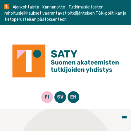
Skip
Ajankohtaista
Kannanotto
Tutkimuslaitosten
to
rahoitusleikkaukset vaarantavat pitkäjänteisen T&K-politiikan ja
content
tietoperusteisen päätöksenteon
FI
SV
EN