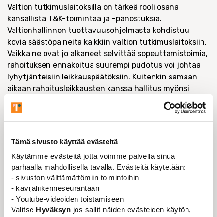
Valtion tutkimuslaitoksilla on tärkeä rooli osana
kansallista T&K-toimintaa ja -panostuksia.
Valtionhallinnon tuottavuusohjelmasta kohdistuu
kovia säästöpaineita kaikkiin valtion tutkimuslaitoksiin.
Vaikka ne ovat jo alkaneet selvittää sopeuttamistoimia,
rahoituksen ennakoitua suurempi pudotus voi johtaa
lyhytjänteisiin leikkauspäätöksiin. Kuitenkin samaan
aikaan rahoitusleikkausten kanssa hallitus myönsi
tutkimuslaitosten nelivuotiseen postdoc-ohjelmaan 40
miljoonaa euroa, jolla on tarkoitus rahoittaa 85
määräaikaista tutkijatohtorin paikkaa. Samanaikaiset
rahoitusleikkaukset ja panostukset purkavat perustaa
Tämä sivusto käyttää evästeitä
pitkäjänteiseltä T&K-politiikalta, johon myös nykyiset
Käytämme evästeitä jotta voimme palvella sinua
hallituspuolueet ovat sitoutuneet.
parhaalla mahdollisella tavalla. Evästeitä käytetään:
Suomen Akateemisten tutkijoiden yhdistys SATY:n
- sivuston välttämättömiin toimintoihin
jäseniä työskentelee tutkimuslaitoksissa monissa eri
- kävijäliikenneseurantaan
tehtävissä. He haluavat tehdä työnsä hyvin, ja virassa
- Youtube-videoiden toistamiseen
Valitse
Hyväksyn
jos sallit näiden evästeiden käytön,
olevia sitoo lisäksi virkavastuu. Nyt
tutkijoiden työolot