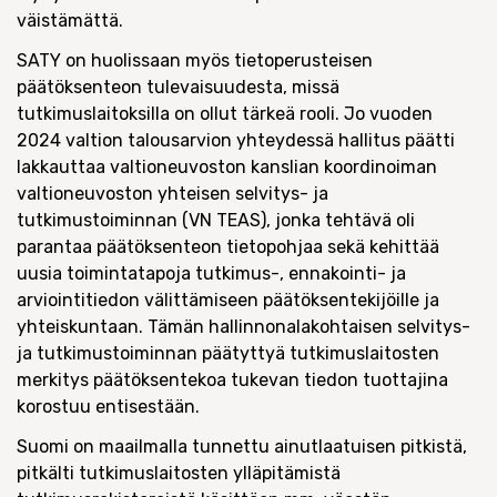
väistämättä.
SATY on huolissaan myös tietoperusteisen
päätöksenteon tulevaisuudesta, missä
tutkimuslaitoksilla on ollut tärkeä rooli. Jo vuoden
2024 valtion talousarvion yhteydessä hallitus päätti
lakkauttaa valtioneuvoston kanslian koordinoiman
valtioneuvoston yhteisen selvitys- ja
tutkimustoiminnan (VN TEAS), jonka tehtävä oli
parantaa päätöksenteon tietopohjaa sekä kehittää
uusia toimintatapoja tutkimus-, ennakointi- ja
arviointitiedon välittämiseen päätöksentekijöille ja
yhteiskuntaan. Tämän hallinnonalakohtaisen selvitys-
ja tutkimustoiminnan päätyttyä tutkimuslaitosten
merkitys päätöksentekoa tukevan tiedon tuottajina
korostuu entisestään.
Suomi on maailmalla tunnettu ainutlaatuisen pitkistä,
pitkälti tutkimuslaitosten ylläpitämistä