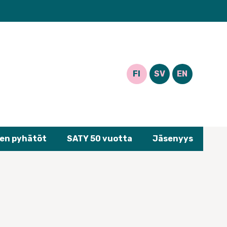
FI
SV
EN
en pyhätöt
SATY 50 vuotta
Jäsenyys