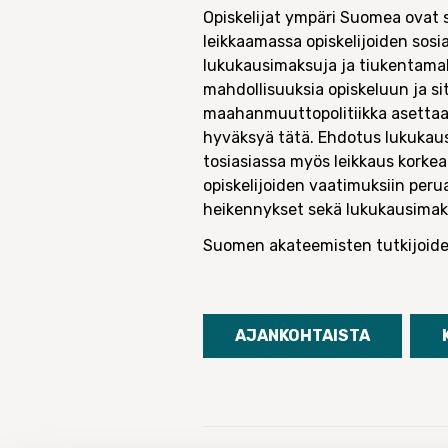
Opiskelijat ympäri Suomea ovat s
leikkaamassa opiskelijoiden sosi
lukukausimaksuja ja tiukentamall
mahdollisuuksia opiskeluun ja 
maahanmuuttopolitiikka asettaa
hyväksyä tätä. Ehdotus lukukau
tosiasiassa myös leikkaus kork
opiskelijoiden vaatimuksiin per
heikennykset sekä lukukausimak
Suomen akateemisten tutkijoide
AJANKOHTAISTA