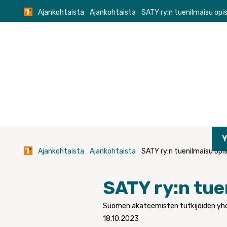
Skip
Ajankohtaista
Ajankohtaista
SATY ry:n tuenilmaisu opisk
to
content
Y
Ajankohtaista
Ajankohtaista
SATY ry:n tuenilmaisu opisk
SATY ry:n tuen
Suomen akateemisten tutkijoiden yh
18.10.2023