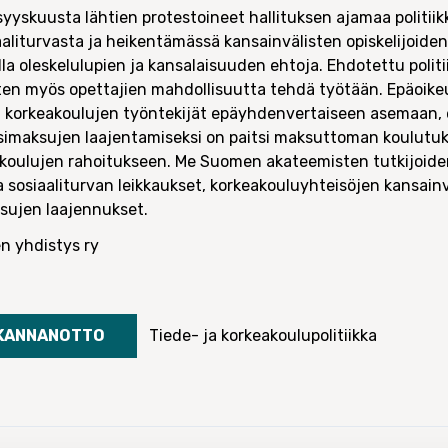
yyskuusta lähtien protestoineet hallituksen ajamaa politiik
aaliturvasta ja heikentämässä kansainvälisten opiskelijoid
a oleskelulupien ja kansalaisuuden ehtoja. Ehdotettu politi
siten myös opettajien mahdollisuutta tehdä työtään. Epäoi
 korkeakoulujen työntekijät epäyhdenvertaiseen asemaan, 
simaksujen laajentamiseksi on paitsi maksuttoman koulutuk
eakoulujen rahoitukseen. Me Suomen akateemisten tutkijoi
ua sosiaaliturvan leikkaukset, korkeakouluyhteisöjen kansai
sujen laajennukset.
n yhdistys ry
KANNANOTTO
Tiede- ja korkeakoulupolitiikka