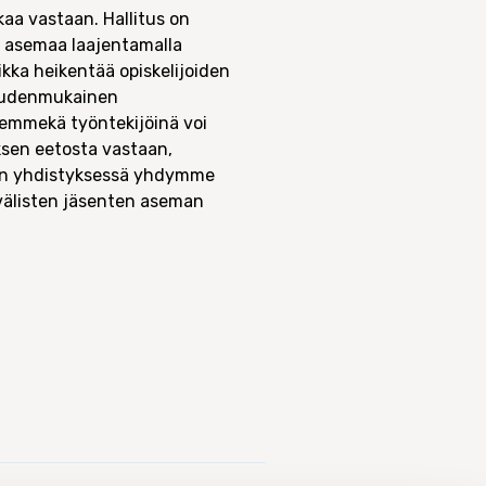
kaa vastaan. Hallitus on
en asemaa laajentamalla
ikka heikentää opiskelijoiden
keudenmukainen
emmekä työntekijöinä voi
sen eetosta vastaan,
den yhdistyksessä yhdymme
nvälisten jäsenten aseman