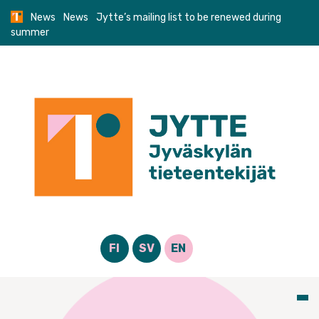
Skip
News
News
Jytte’s mailing list to be renewed during
to
summer
content
FI
SV
EN