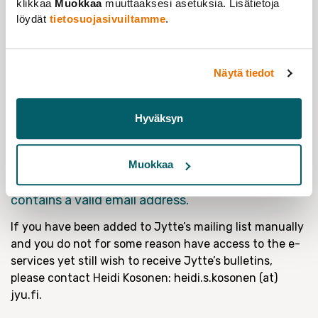
klikkaa
Muokkaa
muuttaaksesi asetuksia. Lisätietoja
26.06.2020
löydät
tietosuojasivuiltamme
.
During July and August 2020, Jytte will change the
operator of their mailing list. The new mailing list,
Näytä tiedot
launched by August 11 2020, is operated through
FUURT’s membership record.
As before, all new Jytte members are automatically
Hyväksyn
added on the mailing list.
To ensure the delivery of emails, please use
the e-
Muokkaa
services
to check that your membership record
contains a valid email address.
If you have been added to Jytte’s mailing list manually
and you do not for some reason have access to the e-
services yet still wish to receive Jytte’s bulletins,
please contact Heidi Kosonen: heidi.s.kosonen (at)
jyu.fi.