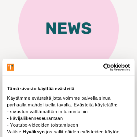
News
News
Jytte’s mailing list to be renewed during
Tämä sivusto käyttää evästeitä
summer
Käytämme evästeitä jotta voimme palvella sinua
parhaalla mahdollisella tavalla. Evästeitä käytetään:
- sivuston välttämättömiin toimintoihin
Jytte’s mailing list to be
- kävijäliikenneseurantaan
renewed during summer
- Youtube-videoiden toistamiseen
Valitse
Hyväksyn
jos sallit näiden evästeiden käytön,
Jyväskylän tieteentekijät – JYTTE