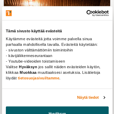
Tämä sivusto käyttää evästeitä
Käytämme evästeitä jotta voimme palvella sinua
parhaalla mahdollisella tavalla. Evästeitä käytetään:
- sivuston välttämättömiin toimintoihin
- kävijäliikenneseurantaan
- Youtube-videoiden toistamiseen
Valitse
Hyväksyn
jos sallit näiden evästeiden käytön,
After a two-year hiatus, Jytte is organising a
klikkaa
Muokkaa
muuttaaksesi asetuksia. Lisätietoja
members-only sauna event on Friday 13 May in the
löydät
tietosuojasivuiltamme
.
Pöllöwaari Restaurant and the
Hurrikaani
Sauna at
Viveca from 17:00 onwards.
This time, sauna will be accompanied by wine-tasting
Näytä tiedot
at the Pöllöwaari Restaurant with a chance to sample
wines made from two different grapes (two reds, two
whites) and learn how the glass will affect the taste of
Hyväksyn