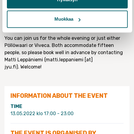
the wine.
The wine-tasting will be followed by a trip to
the Hurrikaani Sauna at Viveca. Food, drinks, and good
Muokkaa
company will be provided. The Sauna is available from
7 – 11 pm.
You can join us for the whole evening or just either
Pöllöwaari or Viveca. Both accommodate fifteen
people, so please book well in advance by contacting
Matti Leppäniemi (matti.leppaniemi [at]
jyu.fi).
Welcome!
INFORMATION ABOUT THE EVENT
TIME
13.05.2022 klo 17:00 - 23:00
THE EVENT IS ORGANISED BY