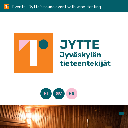
Skip
Events
Jytte’s sauna event with wine-tasting
to
content
FI
SV
EN