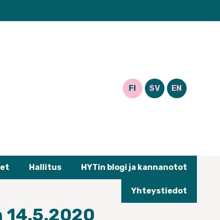
FI
SV
EN
et
Hallitus
HYTin blogi ja kannanotot
Yhteystiedot
n 14.5.2020