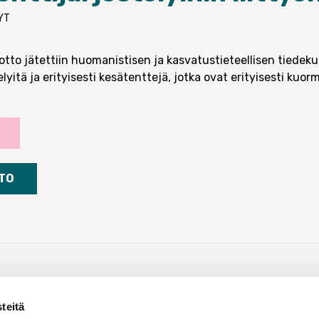
HYT
tto jätettiin huomanistisen ja kasvatustieteellisen tiedek
lyitä ja erityisesti kesätenttejä, jotka ovat erityisesti ku
TO
Jaa:
teitä