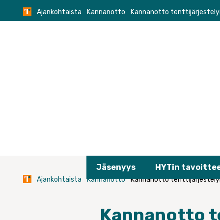
Skip
Ajankohtaista
Kannanotto
Kannanotto tenttijärjestelyi
to
content
Jäsenyys
HYTin tavoitte
Ajankohtaista
Kannanotto
Kannanotto tenttijärjestelyi
Kannanotto te