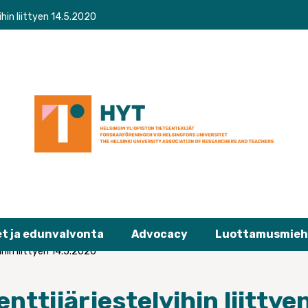
hin liittyen 14.5.2020
et ja edunvalvonta
Advocacy
Luottamusmieh
hin liittyen 14.5.2020
nttijärjestelyihin liittye