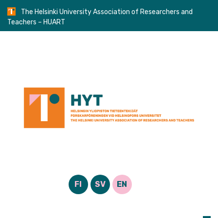
Skip
The Helsinki University Association of Researchers and
to
Teachers – HUART
content
FI
SV
EN