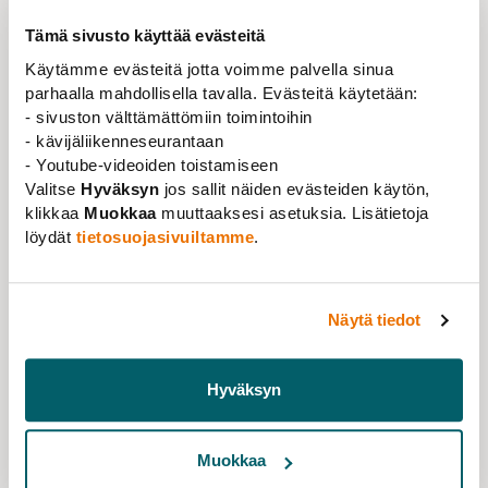
Tämä sivusto käyttää evästeitä
Käytämme evästeitä jotta voimme palvella sinua
parhaalla mahdollisella tavalla. Evästeitä käytetään:
- sivuston välttämättömiin toimintoihin
- kävijäliikenneseurantaan
- Youtube-videoiden toistamiseen
Valitse
Hyväksyn
jos sallit näiden evästeiden käytön,
klikkaa
Muokkaa
muuttaaksesi asetuksia. Lisätietoja
löydät
tietosuojasivuiltamme
.
News
24.06.2026
Support from the member service and legal
Näytä tiedot
counselling during the summer
Read more
Hyväksyn
Muokkaa