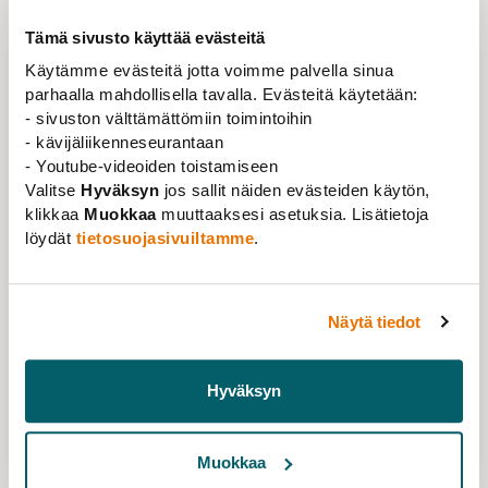
Tämä sivusto käyttää evästeitä
Käytämme evästeitä jotta voimme palvella sinua
parhaalla mahdollisella tavalla. Evästeitä käytetään:
Nyhet
,
Ställningstagande
10.06.2026
- sivuston välttämättömiin toimintoihin
Finansieringsmodellerna för högskolorna
- kävijäliikenneseurantaan
måste utvecklas så att de stöder
- Youtube-videoiden toistamiseen
högskolornas kärnuppgifter
Valitse
Hyväksyn
jos sallit näiden evästeiden käytön,
klikkaa
Muokkaa
muuttaaksesi asetuksia. Lisätietoja
Läs mer
löydät
tietosuojasivuiltamme
.
Näytä tiedot
Hyväksyn
Muokkaa