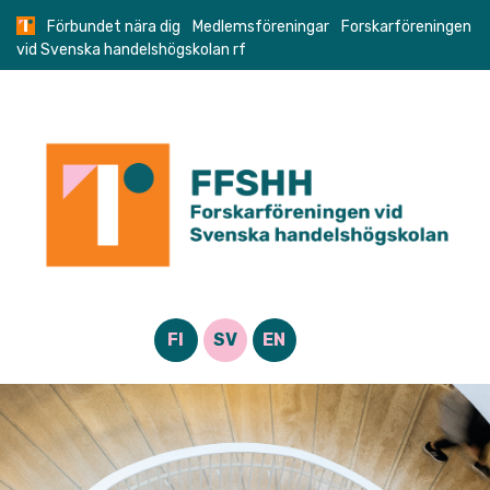
Skip
Förbundet nära dig
Medlemsföreningar
Forskarföreningen
to
vid Svenska handelshögskolan rf
content
FI
SV
EN