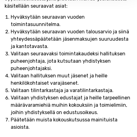
käsitellään seuraavat asiat:
Hyväksytään seuraavan vuoden
toimintasuunnitelma.
Hyväksytään seuraavan vuoden talousarvio ja siinä
yhteydessäpäätetään jäsenmaksujen suuruudesta
ja kantotavasta.
Valitaan seuraavaksi toimintakaudeksi hallituksen
puheenjohtaja, jota kutsutaan yhdistyksen
puheenjohtajaksi.
Valitaan hallituksen muut jäsenet ja heille
henkilökohtaiset varajäsenet.
Valitaan tilintarkastaja ja varatilintarkastaja.
Valitaan yhdistyksen edustajat ja heille tarpeellinen
määrävaramiehiä muihin kokouksiin ja toimielimiin,
joihin yhdistyksellä on edustusoikeus.
Päätetään muista kokouskutsussa mainituista
asioista.