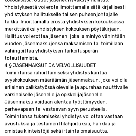
Yhdistyksestä voi erota ilmoittamalla siitä kirjallisesti
yhdistyksen hallitukselle tai sen puheenjohtajalle
taikka ilmoittamalla erosta yhdistyksen kokouksessa
merkittäväksi yhdistyksen kokouksen pöytäkirjaan.
Hallitus voi erottaa jäsenen, joka laiminlyö vähintään
vuoden jäsenmaksujensa maksamisen tai toimillaan
vahingoittaa yhdistyksen tarkoitusperän
toteuttamista.
4 § JÄSENMAKSUT JA VELVOLLISUUDET
Toimintansa rahoittamiseksi yhdistys kantaa
syyskokouksen määräämän jäsenmaksun, joka voi olla
erilainen palkkatyössä olevalle ja apurahaa nauttivalle
varsinaiselle jäsenelle ja opiskelijajäsenelle.
Jäsenmaksu voidaan alentaa työttömyyden,
perhevapaan tai vastaavan syyn perusteella.
Toimintansa tukemiseksi yhdistys voi ottaa vastaan
avustuksia ja testamenttilahjoituksia, hankkia ja
omistaa kiinteistöjä sekä irtainta omaisuutta.