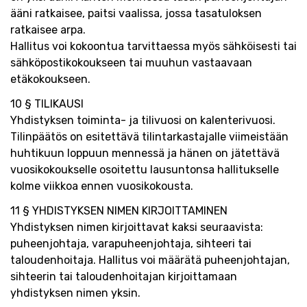
ääni ratkaisee, paitsi vaalissa, jossa tasatuloksen
ratkaisee arpa.
Hallitus voi kokoontua tarvittaessa myös sähköisesti tai
sähköpostikokoukseen tai muuhun vastaavaan
etäkokoukseen.
10 § TILIKAUSI
Yhdistyksen toiminta- ja tilivuosi on kalenterivuosi.
Tilinpäätös on esitettävä tilintarkastajalle viimeistään
huhtikuun loppuun mennessä ja hänen on jätettävä
vuosikokoukselle osoitettu lausuntonsa hallitukselle
kolme viikkoa ennen vuosikokousta.
11 § YHDISTYKSEN NIMEN KIRJOITTAMINEN
Yhdistyksen nimen kirjoittavat kaksi seuraavista:
puheenjohtaja, varapuheenjohtaja, sihteeri tai
taloudenhoitaja. Hallitus voi määrätä puheenjohtajan,
sihteerin tai taloudenhoitajan kirjoittamaan
yhdistyksen nimen yksin.