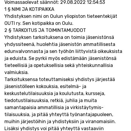
Voimassaolevat säännöt: 29.08.2022 12:54:53
1 § NIMI JA KOTIPAIKKA
Yhdistyksen nimi on Oulun yliopiston tieteentekijät
OUTI ry. Sen kotipaikka on Oulu.
2 § TARKOITUS JA TOIMINTAMUODOT
Yhdistyksen tarkoituksena on toimia jäsenistönsä
yhdyssiteenä, huolehtia jäsenistön ammatillisesta
edunvalvonnasta ja sen työhön liittyvistä oikeuksista
ja eduista. Se pyrkii myös edistämään jäsenistönsä
tieteellisiä ja opetuksellisia sekä yhteiskunnallisia
valmiuksia.
Tarkoituksensa toteuttamiseksi yhdistys järjestää
jäsenistölleen kokouksia, esitelmä- ja
keskustelutilaisuuksia ja koulutusta, kursseja,
tiedotustilaisuuksia, retkiä, juhlia ja muita
samantapaisia ammatillisia ja virkistäytymis-
tilaisuuksia, ja pitää yhteyttä työnantajapuoleen,
muihin järjestöihin ja yhdistyksiin ja viranomaisiin.
Lisäksi yhdistys voi pitää yhteyttä vastaaviin