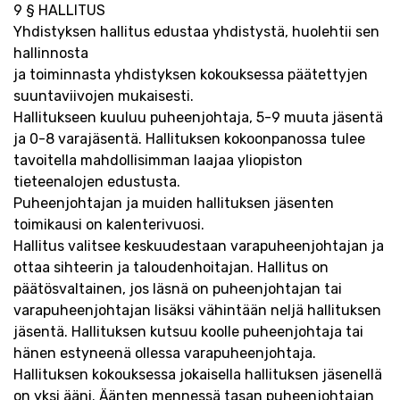
9 § HALLITUS
Yhdistyksen hallitus edustaa yhdistystä, huolehtii sen
hallinnosta
ja toiminnasta yhdistyksen kokouksessa päätettyjen
suuntaviivojen mukaisesti.
Hallitukseen kuuluu puheenjohtaja, 5-9 muuta jäsentä
ja 0-8 varajäsentä. Hallituksen kokoonpanossa tulee
tavoitella mahdollisimman laajaa yliopiston
tieteenalojen edustusta.
Puheenjohtajan ja muiden hallituksen jäsenten
toimikausi on kalenterivuosi.
Hallitus valitsee keskuudestaan varapuheenjohtajan ja
ottaa sihteerin ja taloudenhoitajan. Hallitus on
päätösvaltainen, jos läsnä on puheenjohtajan tai
varapuheenjohtajan lisäksi vähintään neljä hallituksen
jäsentä. Hallituksen kutsuu koolle puheenjohtaja tai
hänen estyneenä ollessa varapuheenjohtaja.
Hallituksen kokouksessa jokaisella hallituksen jäsenellä
on yksi ääni. Äänten mennessä tasan puheenjohtajan