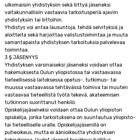
ulkomaisiin yhdistyksiin sekä liittyä jäseneksi
valtakunnallisiin vastaavia tarkoitusperiä ajaviin
yhdistyksiin tai liittoihin.
Yhdistys voi antaa lausuntoja, tehdä selvityksiä ja
aloitteita sekä harjoittaa valistustoimintaa ja muuta
samantapaista yhdistyksen tarkoituksia palvelevaa
toimintaa.
3 § JÄSENYYS
Yhdistyksen varsinaiseksi jäseneksi voidaan ottaa
hakemuksesta Oulun yliopistossa tai vastaavassa
tieteellisessä laitoksessa opetus-, tutkimus- tai
muussa vastaavassa tehtävässä toimiva tai muuten
vastaavaa tieteellistä työtä tekevä, akateemisen
tutkinnon suorittanut henkilö.
Opiskelijajäseneksi voidaan ottaa Oulun yliopiston
opiskelija, jonka tarkoituksena on suuntautua yliopisto-
tai tieteelliselle uralle. Opiskelijajäsenillä on
puheoikeus, mutta ei äänioikeutta yhdistyksen
kokouksissa. Uudet jäsenet hyväksyy hallitus.