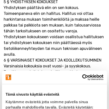
5 § YHDISTYKSEN KOKOUKSET
Yhdistyksen päättävä elin on sen kokous.
Toimeenpaneva elin on hallitus. Hallitus voi ottaa
harkintansa mukaan toimihenkilöitä ja maksaa heille
palkkaa tai palkkiota sen mukaan, kuin talousarviossa
tähän tarkoitukseen on osoitettu varoja.
Yhdistyksen kokoukseen voidaan osallistua hallituksen
tai yhdistyksen kokouksen niin päättäessä myös
tietoliikenneyhteyden tai muun teknisen apuvälineen
avulla.
6 § VARSINAISET KOKOUKSET JA KOOLLEKUTSUMINEN
Varsinaisia kokouksia ovat vuosi- ja syyskokous.
Tarvittaessa yhdistyksen hallitus voi kutsua
ylimääräisen kokouksen koolle. Ylimääräinen kokous on
kutsuttava koolle, jos yhdistyksen kokous niin päättää
tai jos vähintään 1/10 yhdistyksen äänioikeutetuista
Tämä sivusto käyttää evästeitä
jäsenistä sitä kirjallisesti hallitukselta vaatii,
ilmoitettua asiaa varten.
Käytämme evästeitä jotta voimme palvella sinua
Kokouksesta on ilmoitettava vähintään seitsemän
parhaalla mahdollisella tavalla. Evästeitä käytetään: