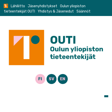
Skip
Lähiliitto
Jäsenyhdistykset
Oulun yliopiston
to
tieteentekijät OUTI
Yhdistys & Jäsenedut
Säännöt
content
FI
SV
EN