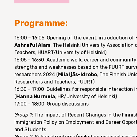
Programme:
16:00 – 16:05 Opening of the event, introduction of
Ashraful Alam
, The Helsinki University Association
Teachers, HUART/University of Helsinki)
16:05 – 16:30 Academic work, career and community:
strengths and weaknesses based on the FUURT survey
researchers 2024 (
Miia Ijäs-Idrobo
, The Finnish Uni
Researchers and Teachers, FUURT)
16:30 – 17:00 Guidelines for responsible interaction
(
Hanna Nurmela
, HR/University of Helsinki)
17:00 – 18:00 Group discussions
Group 1
: The Impact of Recent Changes in the Finni
Immigration Policy on Employment and Career Opport
and Students
Group 2
: Salary structures (including personal perfo