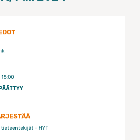
EDOT
nki
 18:00
 PÄÄTTYY
ÄRJESTÄÄ
 tieteentekijät – HYT