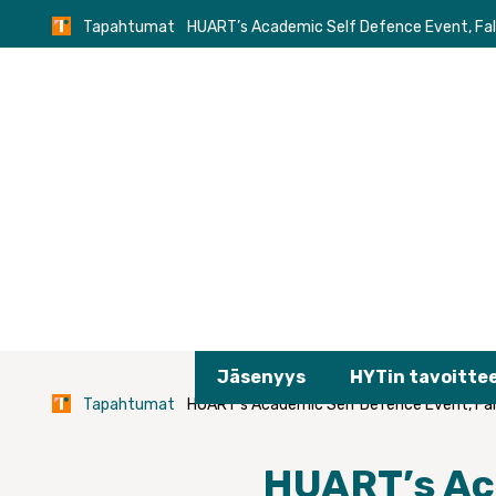
Skip
Tapahtumat
HUART’s Academic Self Defence Event, Fa
to
content
Jäsenyys
HYTin tavoitte
Tapahtumat
HUART’s Academic Self Defence Event, Fa
HUART’s Aca