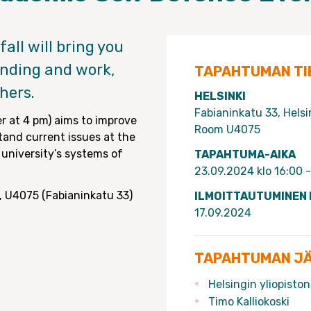
all will bring you
unding and work,
TAPAHTUMAN TI
hers.
HELSINKI
Fabianinkatu 33, Helsi
 at 4 pm) aims to improve
Room U4075
tand current issues at the
 university’s systems of
TAPAHTUMA-AIKA
23.09.2024 klo 16:00 -
g, U4075 (Fabianinkatu 33)
ILMOITTAUTUMINEN
17.09.2024
TAPAHTUMAN J
Helsingin yliopiston
Timo Kalliokoski