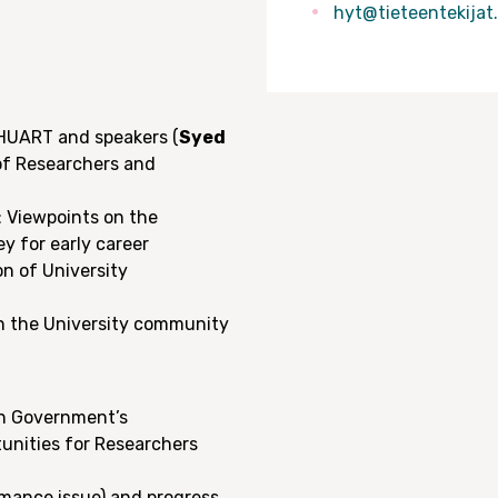
hyt@tieteentekijat.
 HUART and speakers (
Syed
 of Researchers and
 Viewpoints on the
 for early career
on of University
 in the University community
sh Government’s
unities for Researchers
rmance issue) and progress