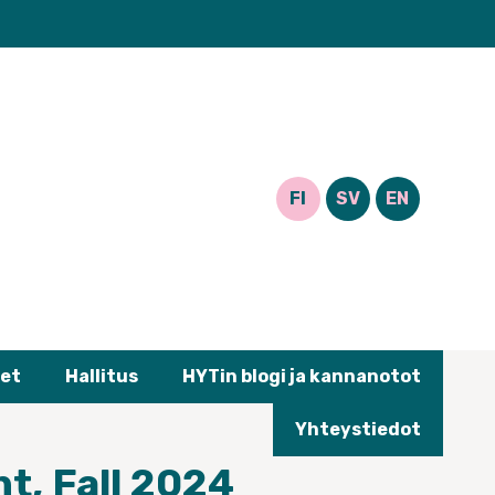
FI
SV
EN
et
Hallitus
HYTin blogi ja kannanotot
Yhteystiedot
t, Fall 2024