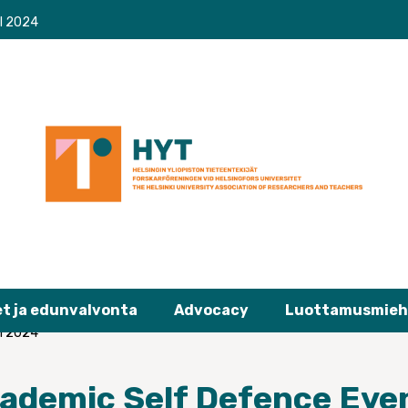
ll 2024
et ja edunvalvonta
Advocacy
Luottamusmieh
ll 2024
demic Self Defence Even