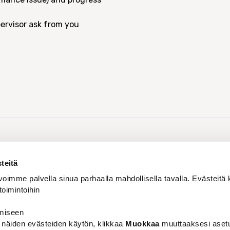
pervisor ask from you
Jaa:
teitä
oimme palvella sinua parhaalla mahdollisella tavalla. Evästeitä 
ll 2024
toimintoihin
amiseen
t näiden evästeiden käytön, klikkaa
Muokkaa
muuttaaksesi asetuk