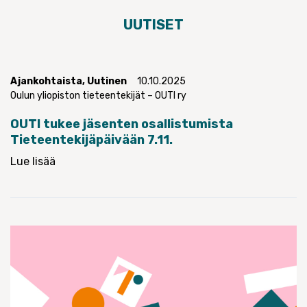
UUTISET
Ajankohtaista
,
Uutinen
10.10.2025
Oulun yliopiston tieteentekijät – OUTI ry
OUTI tukee jäsenten osallistumista
Tieteentekijäpäivään 7.11.
Lue lisää