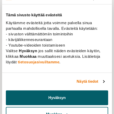
Tämä sivusto käyttää evästeitä
Käytämme evästeitä jotta voimme palvella sinua
parhaalla mahdollisella tavalla. Evästeitä käytetään:
- sivuston välttämättömiin toimintoihin
- kävijäliikenneseurantaan
Ajankohtaista
21.05.2025
- Youtube-videoiden toistamiseen
Yliopistoille uusi työehtosopimus:
Valitse
Hyväksyn
jos sallit näiden evästeiden käytön,
opetustuntikatosta kokeilu, palkat nousevat
klikkaa
Muokkaa
muuttaaksesi asetuksia. Lisätietoja
löydät
tietosuojasivuiltamme
.
yleisen linjan mukaisesti – lakonuhka
peruuntuu
Lue lisää
Näytä tiedot
Hyväksyn