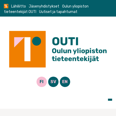
Skip
Lähiliitto
Jäsenyhdistykset
Oulun yliopiston
to
tieteentekijät OUTI
Uutiset ja tapahtumat
content
FI
SV
EN