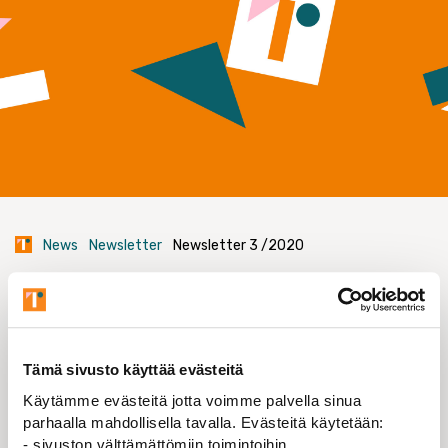
News
Newsletter
Newsletter 3 /2020
Newsletter 3 /2020
Forskarföreningen vid Åbo Akademi – FFÅA
Tämä sivusto käyttää evästeitä
03.06.2020
Käytämme evästeitä jotta voimme palvella sinua
1. INVITATION TO SPRING ASSEMBLY
parhaalla mahdollisella tavalla. Evästeitä käytetään:
- sivuston välttämättömiin toimintoihin