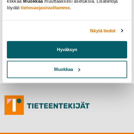
klikkaa
Muokkaa
muuttaaksesi asetuksia. Lisätietoja
löydät
tietosuojasivuiltamme
.
On this page you can find the newsletters HUART
sends to its members.
Näytä tiedot
2024
1/2024 –
April Newsletter
Hyväksyn
Muokkaa
The Helsinki University Association of Researchers and
Teachers – HUART
Blog
HUART’s Newsletters