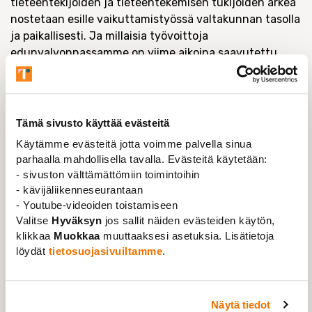
tieteentekijöiden ja tieteentekemisen tukijoiden arkea
nostetaan esille vaikuttamistyössä valtakunnan tasolla
ja paikallisesti. Ja millaisia työvoittoja
edunvalvonnassamme on viime aikoina saavutettu.
Tule kertomaan myös toiveistasi edunvalvontaa
koskien.
Tilaisuus järjestetään suomeksi ja englanniksi.
Tämä sivusto käyttää evästeitä
Tarjoamme osallistujille Kotipizzan
Käytämme evästeitä jotta voimme palvella sinua
verkkokauppakoodin. Ilmoittaudu mukaan 28.9.2022 klo
parhaalla mahdollisella tavalla. Evästeitä käytetään:
12.00 mennessä
tällä lomakkeella
. Osallistumislinkki
- sivuston välttämättömiin toimintoihin
välitetään ilmoittautuneille tapahtumapäivänä.
- kävijäliikenneseurantaan
- Youtube-videoiden toistamiseen
Vinkkaa tilaisuudesta myös Tieteentekijöistä
Valitse
Hyväksyn
jos sallit näiden evästeiden käytön,
kiinnostuneelle kollegalle, tarjoamme
klikkaa
Muokkaa
muuttaaksesi asetuksia. Lisätietoja
verkkokauppakoodin myös hänelle!
löydät
tietosuojasivuiltamme
.
ILMOITTAUDU TILAISUUTEEN 28.9. KLO
12.00 MENNESSÄ
Näytä tiedot