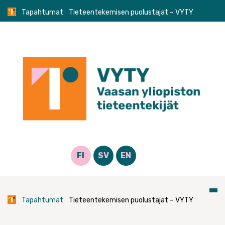
Skip
Tapahtumat
Tieteentekemisen puolustajat – VYTY
to
content
FI
SV
EN
Tapahtumat
Tieteentekemisen puolustajat – VYTY