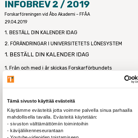
INFOBREV 2 / 2019
Forskarföreningen vid Åbo Akademi – FFÅA
29.04.2019
1. BESTÄLL DIN KALENDER IDAG
2. FÖRÄNDRINGAR I UNIVERSITETETS LÖNESYSTEM
1. BESTÄLL DIN KALENDER IDAG
1. Från och med i år skickas Forskarförbundets
kalendrar inte automatiskt ut till alla medlemmar, utan
enbart till dem som har beställt den. Gör din beställning
här, senast 30.4, för att försäkra dig om att få en i
höst.
Tämä sivusto käyttää evästeitä
https://link.webropolsurveys.com/Participation/Public/
Käytämme evästeitä jotta voimme palvella sinua parhaalla
4a0f-4939-b61d-55a7b9135844?displayId=Fin1729787
mahdollisella tavalla. Evästeitä käytetään:
- sivuston välttämättömiin toimintoihin
(Medlemsnumret kan numera läsas av det mobila
- kävijäliikenneseurantaan
medlemskortet. Du har väl laddat ner det? Ett sms med
- Youtube-videoiden toistamiseen