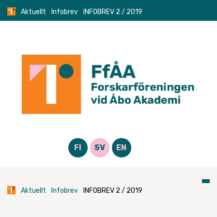
Skip
Aktuellt
Infobrev
INFOBREV 2 / 2019
to
content
FI
SV
EN
Aktuellt
Infobrev
INFOBREV 2 / 2019