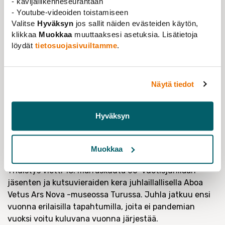
- kävijäliikenneseurantaan
Forskarföreningen vid Åbo Akademi r.f.
- Youtube-videoiden toistamiseen
Valitse
Hyväksyn
jos sallit näiden evästeiden käytön,
Yhdistys aloitti jo ensimmäisen vuoden aikana
klikkaa
Muokkaa
muuttaaksesi asetuksia. Lisätietoja
vaikuttamistyön yliopiston assistenttien
löydät
tietosuojasivuiltamme
.
palkkakehitykseen. Yhdistys on vuosien varrella
työskennellyt ahkerasti ja aktiivisesti jäsentensä
yhteisten etujen, sosioekonomisten tavoitteiden,
Näytä tiedot
työturvallisuuden, oikeusturvan ja mielekkään
vaikuttamismahdollisuuksien eteen yliopiston,
koulutuksen ja tutkimuksen johtamiseen niin Åbo
Hyväksyn
Akademissa kuin valtakunnallisesti ja kansainvälisesti.
Yhdistyksellä on tällä hetkellä 280 jäsentä, ja se on Åbo
Muokkaa
Akademin suurin paikallisliitto.
Yhdistys vietti 18. marraskuuta 60-vuotisjuhliaan
jäsenten ja kutsuvieraiden kera juhlaillallisella Aboa
Vetus Ars Nova -museossa Turussa. Juhla jatkuu ensi
vuonna erilaisilla tapahtumilla, joita ei pandemian
vuoksi voitu kuluvana vuonna järjestää.