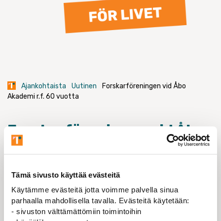
Ajankohtaista
Uutinen
Forskarföreningen vid Åbo
Akademi r.f. 60 vuotta
Forskarföreningen vid Åbo
Akademi r.f. 60 vuotta
Forskarföreningen vid Åbo Akademi – FFÅA
Tämä sivusto käyttää evästeitä
03.12.2021
Käytämme evästeitä jotta voimme palvella sinua
60 vuotta sitten, 25.10.1961, Åbo Akademiin
parhaalla mahdollisella tavalla. Evästeitä käytetään:
perustettiin Assistent – och lärarföreningen vid
- sivuston välttämättömiin toimintoihin
Åbo Akademi, joka tunnetaan nykyään nimellä