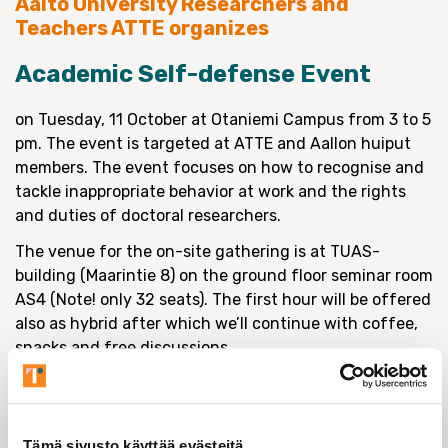
Aalto University Researchers and
Teachers ATTE organizes
Academic Self-defense Event
on Tuesday, 11 October at Otaniemi Campus from 3 to 5
pm. The event is targeted at ATTE and Aallon huiput
members. The event focuses on how to recognise and
tackle inappropriate behavior at work and the rights
and duties of doctoral researchers.
The venue for the on-site gathering is at TUAS-
building (Maarintie 8) on the ground floor seminar room
AS4 (Note! only 32 seats). The first hour will be offered
also as hybrid after which we’ll continue with coffee,
snacks and free discussions.
Enrolment by Wednesday, 5 October at
stina.giesecke(at)aalto.fi.
Welcome!
Tämä sivusto käyttää evästeitä