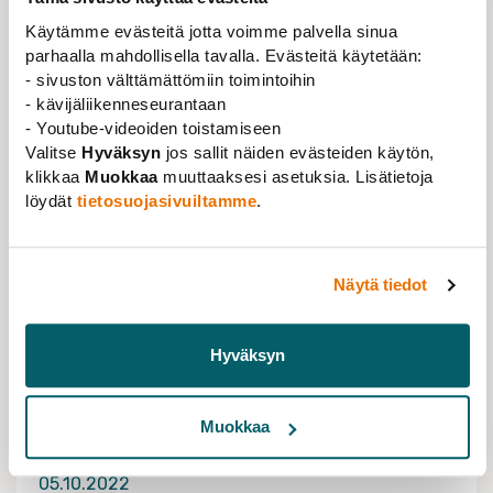
Käytämme evästeitä jotta voimme palvella sinua
Stina Giesecke
parhaalla mahdollisella tavalla. Evästeitä käytetään:
ATTE chair and shop steward
- sivuston välttämättömiin toimintoihin
- kävijäliikenneseurantaan
Maija Mattila
- Youtube-videoiden toistamiseen
Valitse
Hyväksyn
jos sallit näiden evästeiden käytön,
Senior Advisor, FUURT
klikkaa
Muokkaa
muuttaaksesi asetuksia. Lisätietoja
löydät
tietosuojasivuiltamme
.
INFORMATION ABOUT THE EVENT
Näytä tiedot
ESPOO
Maarintie 8, Espoo
Room AS4, TUAS-building
Hyväksyn
TIME
11.10.2022 klo 15:00 - 17:00
Muokkaa
REGISTRATION ENDS
05.10.2022