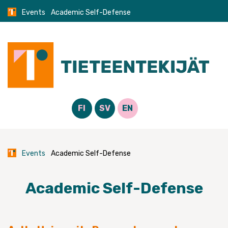
Skip
Events
Academic Self-Defense
to
content
FI
SV
EN
Events
Academic Self-Defense
Academic Self-Defense