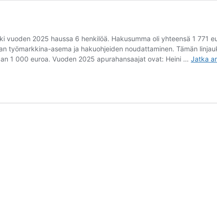
i vuoden 2025 haussa 6 henkilöä. Hakusumma oli yhteensä 1 771 eu
ijan työmarkkina-asema ja hakuohjeiden noudattaminen. Tämän linjauk
taan 1 000 euroa. Vuoden 2025 apurahansaajat ovat: Heini …
Jatka ar