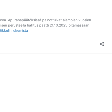
roa. Apurahapäätöksissä painottuivat aiempien vuosien
sen perusteella hallitus päätti 21.10.2025 pitämässään
SATY
tikkelin
lukemista
ry:n
myöntämät
apurahat