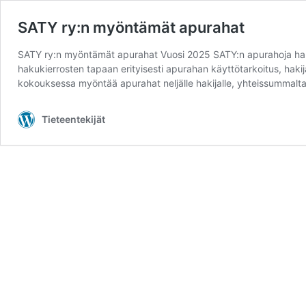
SATY ry:n myöntämät apurahat
SATY ry:n myöntämät apurahat Vuosi 2025 SATY:n apurahoja hak
hakukierrosten tapaan erityisesti apurahan käyttötarkoitus, hak
kokouksessa myöntää apurahat neljälle hakijalle, yhteissummal
Tieteentekijät